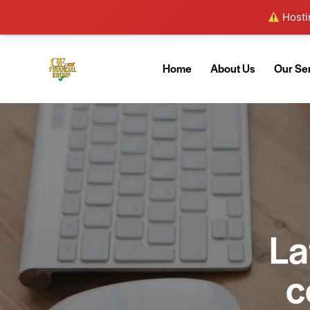
Hostin
Home
About Us
Our Se
La
c