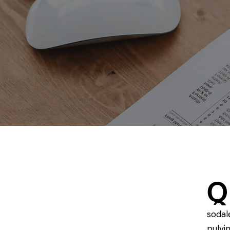
Q
sodal
pulvi