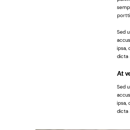
sempe
portt
Sed u
accus
ipsa,
dicta
At v
Sed u
accus
ipsa,
dicta 