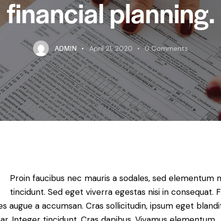
financial planning.
ADMIN
April 21, 2020
0
Comments
Proin faucibus nec mauris a sodales, sed elementum 
tincidunt. Sed eget viverra egestas nisi in consequat. 
es augue a accumsan. Cras sollicitudin, ipsum eget blandi
nar. Integer tincidunt. Cras dapibus. Vivamus elementum