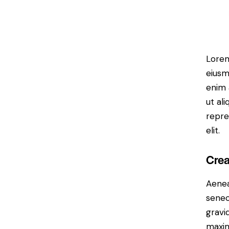
Lorem
eiusm
enim 
ut al
repre
elit.
Crea
Aenea
senec
gravid
maxim