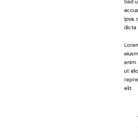
Sed u
accus
ipsa,
dicta
Lorem
eiusm
enim 
ut al
repre
elit.