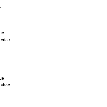
,
ue
 vitae
ue
 vitae