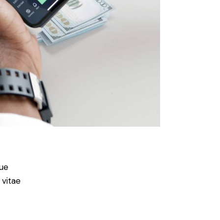
ue
 vitae