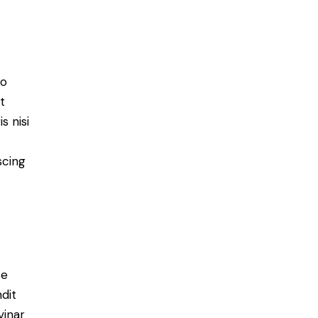
do
t
s nisi
scing
e
ce
ndit
vinar