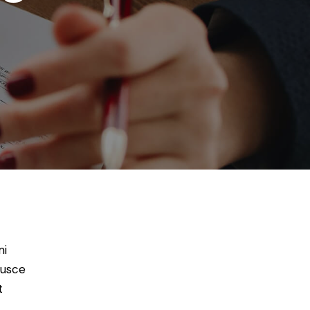
mi
Fusce
t