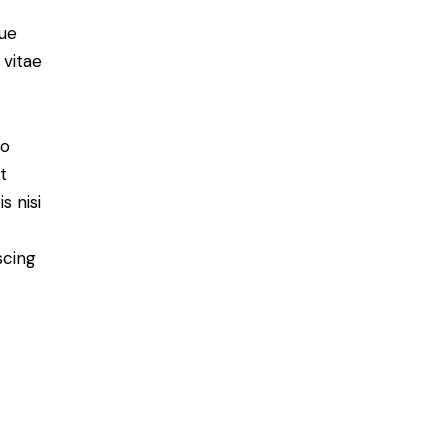
ue
 vitae
do
t
s nisi
scing