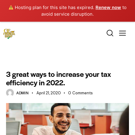
Hosting plan for this site has expired.
Renew now
to
avoid service disruption.
BLOG
3 great ways to increase your tax
efficiency in 2022.
ADMIN
April 21, 2020
0
Comments