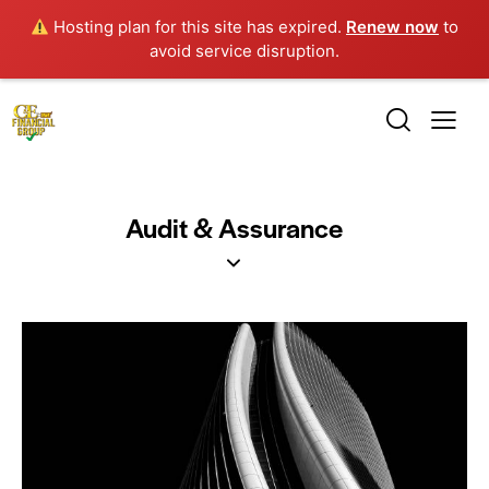
Hosting plan for this site has expired.
Renew now
to
avoid service disruption.
Audit & Assurance